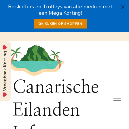
Reiskoffers en Trolleys van alle merken met
een Mega Korting!
GA KIJKEN OF SHOPPEN
Vroegboek Korting
Canarische
Eilanden