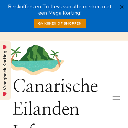
Reiskoffers en Trolleys van alle merken met
een Mega Korting!
GA KIJKEN OF SHOPPEN
Vroegboek Korting
Canarische
Eilanden