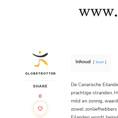
www.w
Inhoud
toon
GLOBETROTTER
De Canarische Eiland
SHARE
prachtige stranden. H
0
mild en zonnig, waar
zowel zonliefhebbers 
Eilanden wordt beïnvl