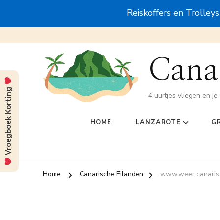
Reiskoffers en Trolley
Canar
Vroegboek Korting
4 uurtjes vliegen en je 
HOME
LANZAROTE
G
Home
Canarische Eilanden
www.weer canaris