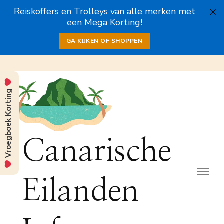
Reiskoffers en Trolleys van alle merken met
een Mega Korting!
GA KIJKEN OF SHOPPEN
Vroegboek Korting
Canarische
Eilanden