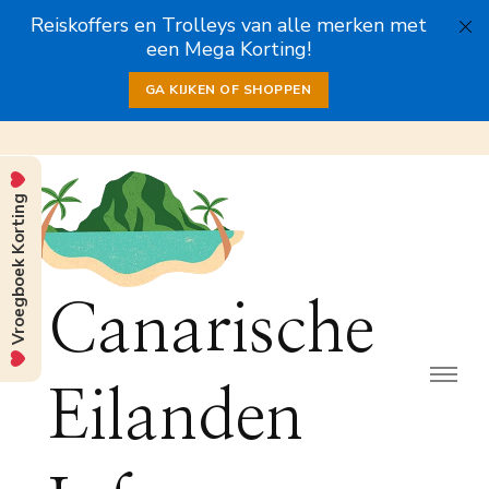
Reiskoffers en Trolleys van alle merken met
een Mega Korting!
GA KIJKEN OF SHOPPEN
Vroegboek Korting
Canarische
Eilanden