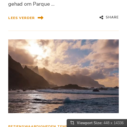
gehad om Parque …
SHARE
LEES VERDER
Viewport Size:
448 x 14336
BEZIENSWAARDIGHEDEN TENERIFE