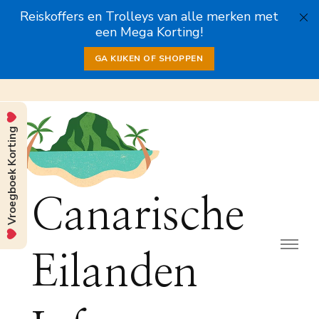
Reiskoffers en Trolleys van alle merken met
een Mega Korting!
GA KIJKEN OF SHOPPEN
Vroegboek Korting
Canarische
Eilanden