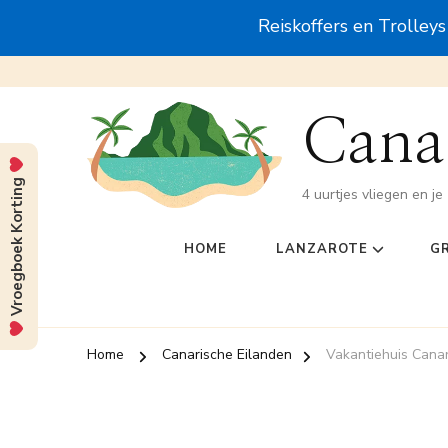
Reiskoffers en Trolley
Canar
Vroegboek Korting
4 uurtjes vliegen en je 
HOME
LANZAROTE
G
Home
Canarische Eilanden
Vakantiehuis Cana