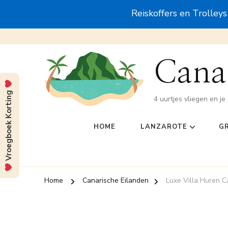
Reiskoffers en Trolley
Canar
Vroegboek Korting
4 uurtjes vliegen en je 
HOME
LANZAROTE
G
Home
Canarische Eilanden
Luxe Villa Huren C