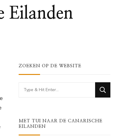
e Eilanden
ZOEKEN OP DE WEBSITE
Looking
for
me
Something?
e
MET TUI NAAR DE CANARISCHE
e
EILANDEN