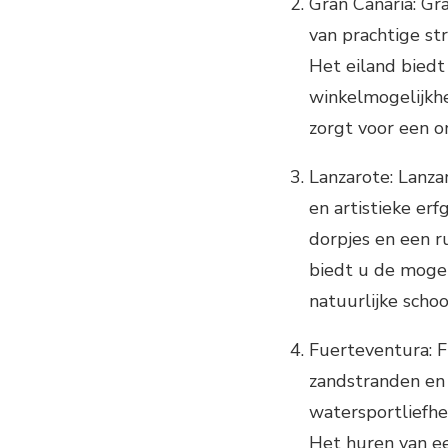
Gran Canaria: Gr
van prachtige st
Het eiland biedt
winkelmogelijkhe
zorgt voor een o
Lanzarote: Lanza
en artistieke er
dorpjes en een r
biedt u de mogel
natuurlijke schoo
Fuerteventura: F
zandstranden en 
watersportliefhe
Het huren van ee