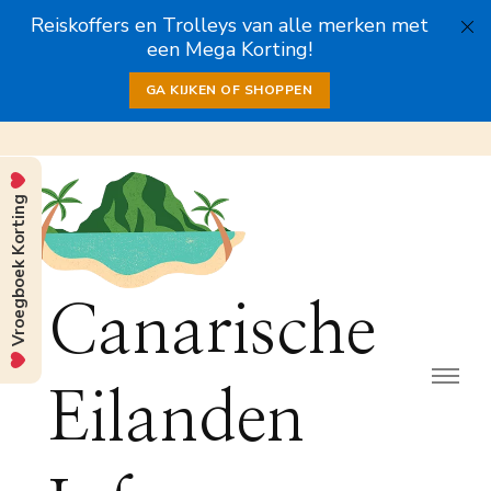
Reiskoffers en Trolleys van alle merken met
een Mega Korting!
GA KIJKEN OF SHOPPEN
Vroegboek Korting
Canarische
Eilanden