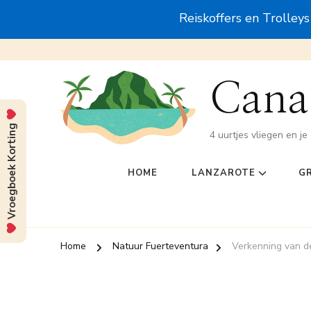
Reiskoffers en Trolley
Canar
Vroegboek Korting
4 uurtjes vliegen en je 
HOME
LANZAROTE
G
Home
Natuur Fuerteventura
Verkenning van de