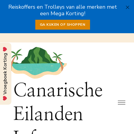
Reiskoffers en Trolleys van alle merken met
een Mega Korting!
GA KIJKEN OF SHOPPEN
Vroegboek Korting
Canarische
Eilanden