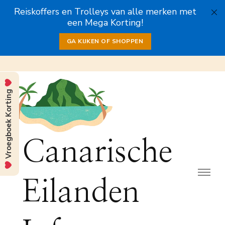
Reiskoffers en Trolleys van alle merken met
een Mega Korting!
GA KIJKEN OF SHOPPEN
Vroegboek Korting
Canarische
Eilanden