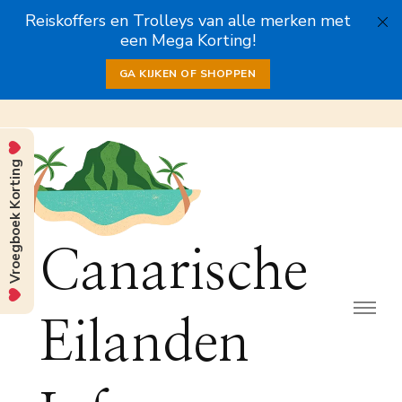
Reiskoffers en Trolleys van alle merken met
een Mega Korting!
GA KIJKEN OF SHOPPEN
Vroegboek Korting
Canarische
Eilanden