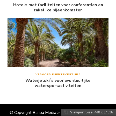
Hotels met faciliteiten voor conferenties en
zakelijke bijeenkomsten
VERVOER FUERTEVENTURA
Waterjetskiʼs voor avontuurlijke
watersportactiviteiten
© Copyright Bariba Media > CanarischeEilandenInfo.nl
Viewport Size:
448 x 14336