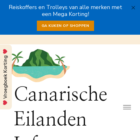
Reiskoffers en Trolleys van alle merken met
een Mega Korting!
GA KIJKEN OF SHOPPEN
Vroegboek Korting
Canarische
Eilanden