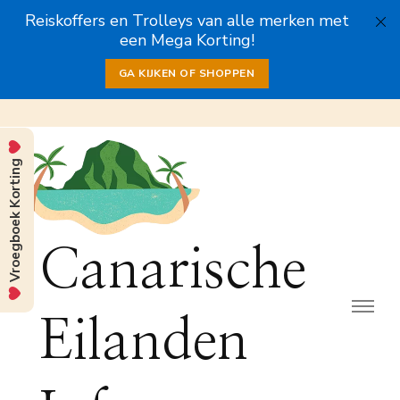
Reiskoffers en Trolleys van alle merken met
een Mega Korting!
GA KIJKEN OF SHOPPEN
Vroegboek Korting
Canarische
Eilanden