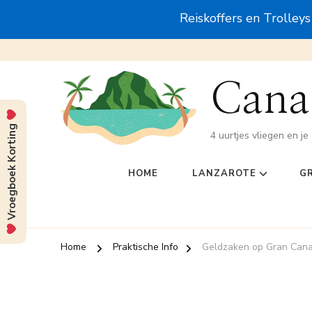
Reiskoffers en Trolley
Canar
Vroegboek Korting
4 uurtjes vliegen en je 
HOME
LANZAROTE
G
Home
Praktische Info
Geldzaken op Gran Canar