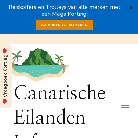
Reiskoffers en Trolleys van alle merken met
een Mega Korting!
GA KIJKEN OF SHOPPEN
Vroegboek Korting
Canarische
Eilanden