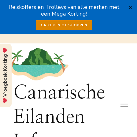
Reiskoffers en Trolleys van alle merken met
een Mega Korting!
GA KIJKEN OF SHOPPEN
Vroegboek Korting
Canarische
Eilanden