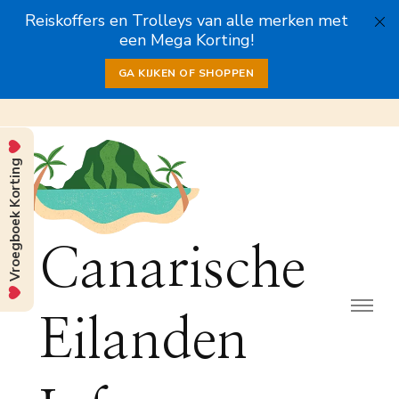
Reiskoffers en Trolleys van alle merken met
een Mega Korting!
GA KIJKEN OF SHOPPEN
Vroegboek Korting
Canarische
Eilanden