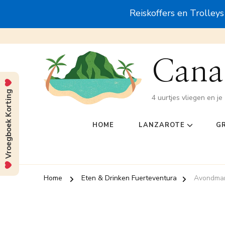
Reiskoffers en Trolley
Canar
Vroegboek Korting
4 uurtjes vliegen en je 
HOME
LANZAROTE
G
Home
Eten & Drinken Fuerteventura
Avondmark