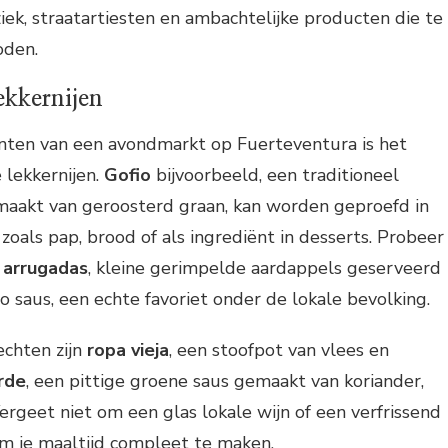
iek, straatartiesten en ambachtelijke producten die te
oden.
ekkernijen
ten van een avondmarkt op Fuerteventura is het
 lekkernijen.
Gofio
bijvoorbeeld, een traditioneel
maakt van geroosterd graan, kan worden geproefd in
zoals pap, brood of als ingrediënt in desserts. Probeer
 arrugadas
, kleine gerimpelde aardappels geserveerd
o saus, een echte favoriet onder de lokale bevolking.
chten zijn
ropa vieja
, een stoofpot van vlees en
rde
, een pittige groene saus gemaakt van koriander,
 Vergeet niet om een glas lokale wijn of een verfrissend
m je maaltijd compleet te maken.