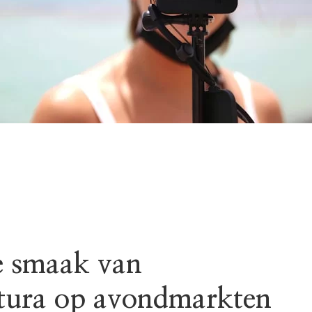
e smaak van
tura op avondmarkten