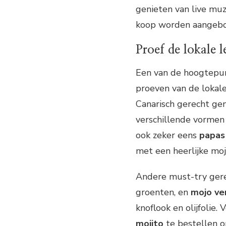
genieten van live muz
koop worden aangeb
Proef de lokale l
Een van de hoogtepun
proeven van de lokale
Canarisch gerecht ge
verschillende vormen 
ook zeker eens
papas
met een heerlijke moj
Andere must-try gere
groenten, en
mojo ve
knoflook en olijfolie.
mojito
te bestellen o