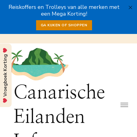
Reiskoffers en Trolleys van alle merken met
een Mega Korting!
GA KIJKEN OF SHOPPEN
Vroegboek Korting
Canarische
Eilanden