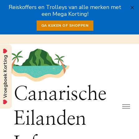
Reiskoffers en Trolleys van alle merken met
een Mega Korting!
GA KIJKEN OF SHOPPEN
Vroegboek Korting
Canarische
Eilanden