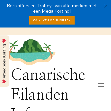
Reiskoffers en Trolleys van alle merken met
een Mega Korting!
GA KIJKEN OF SHOPPEN
Vroegboek Korting
Canarische
Eilanden