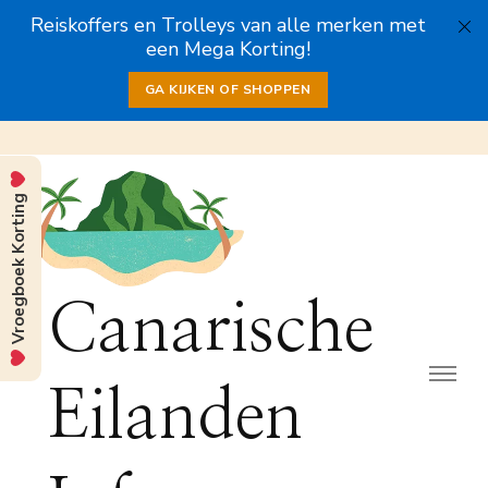
Reiskoffers en Trolleys van alle merken met
een Mega Korting!
GA KIJKEN OF SHOPPEN
Vroegboek Korting
Canarische
Eilanden