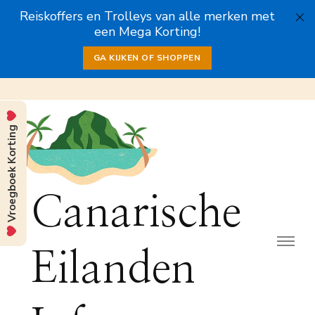
Reiskoffers en Trolleys van alle merken met
een Mega Korting!
GA KIJKEN OF SHOPPEN
Vroegboek Korting
Canarische
Eilanden