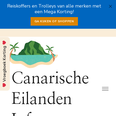
Reiskoffers en Trolleys van alle merken met
een Mega Korting!
GA KIJKEN OF SHOPPEN
Vroegboek Korting
Canarische
Eilanden