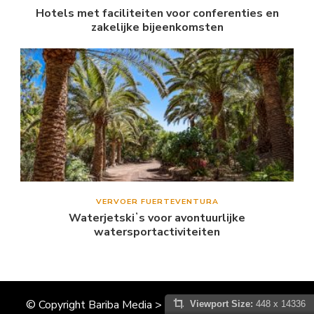
Hotels met faciliteiten voor conferenties en
zakelijke bijeenkomsten
VERVOER FUERTEVENTURA
Waterjetskiʼs voor avontuurlijke
watersportactiviteiten
© Copyright Bariba Media > CanarischeEilandenInfo.nl
Viewport Size:
448 x 14336