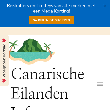
Reiskoffers en Trolleys van alle merken met
een Mega Korting!
GA KIJKEN OF SHOPPEN
Vroegboek Korting
Canarische
Eilanden