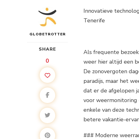
Innovatieve technolo
Tenerife
GLOBETROTTER
SHARE
Als frequente bezoeke
0
weer hier altijd een b
De zonovergoten dag
paradijs, maar het we
dat er de afgelopen j
voor weermonitoring en
enkele van deze tech
betere vakantie-ervar
### Moderne weerra