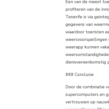
Een van de meest toe
profiteren van de in
Tenerife is via geïn
gegevens van weermon
waardoor toeristen 
weersvoorspellingen 
weerapp kunnen vakan
weersomstandigheden i
dienovereenkomstig p
### Conclusie
Door de combinatie v
supercomputers en ge
vertrouwen op nauwk