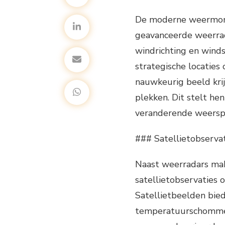
De moderne weermoni
geavanceerde weerrada
windrichting en winds
strategische locaties
nauwkeurig beeld kri
plekken. Dit stelt hen
veranderende weersp
### Satellietobserva
Naast weerradars mak
satellietobservaties 
Satellietbeelden bie
temperatuurschommel