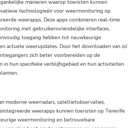
gankelijke manieren waarop toeristen kunnen
novatieve technologieën voor weermonitoring op
tegreerde weerapps. Deze apps combineren real-time
itoring met gebruikersvriendelijke interfaces,
eenvoudig toegang hebben tot nauwkeurige
en actuele weerupdates. Door het downloaden van zo’
tiegangers zich beter voorbereiden op de
n hun specifieke verblijfsgebied en hun activiteiten
lannen.
an moderne weerradars, satellietobservaties,
ïntegreerde weerapps kunnen toeristen op Tenerife
eurige weermonitoring en betrouwbare