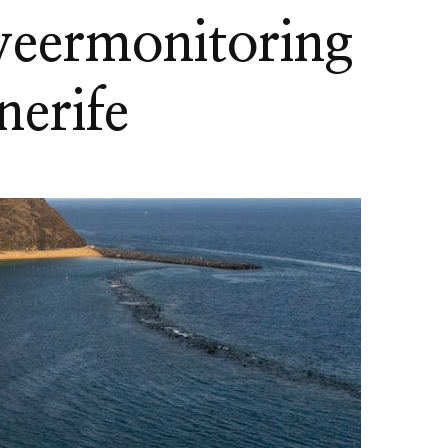
weermonitoring
nerife