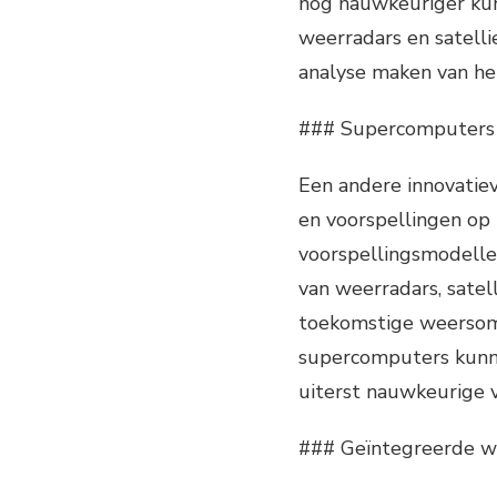
nog nauwkeuriger ku
weerradars en satell
analyse maken van he
### Supercomputers 
Een andere innovatie
en voorspellingen op
voorspellingsmodelle
van weerradars, satel
toekomstige weersoms
supercomputers kunn
uiterst nauwkeurige v
### Geïntegreerde 