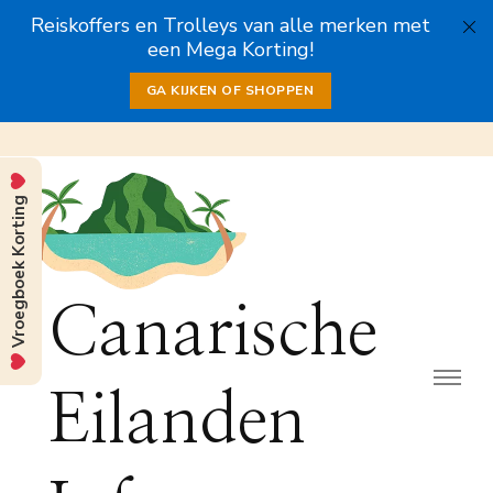
Reiskoffers en Trolleys van alle merken met
een Mega Korting!
GA KIJKEN OF SHOPPEN
Vroegboek Korting
Canarische
Eilanden