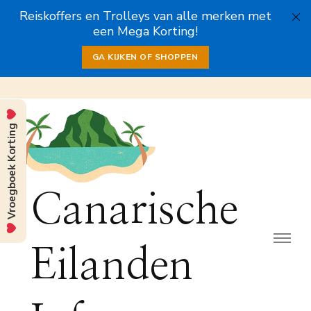
Reiskoffers en Trolleys van alle merken met
een Mega Korting!
GA KIJKEN OF SHOPPEN
Vroegboek Korting
Canarische
Eilanden