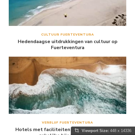
CULTUUR FUERTEVENTURA
Hedendaagse uitdrukkingen van cultuur op
Fuerteventura
VERBLIJF FUERTEVENTURA
Hotels met faciliteiten voor conferenties en
Viewport Size:
448 x 14336