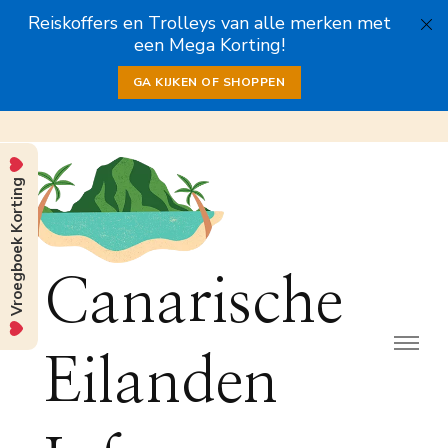
Reiskoffers en Trolleys van alle merken met
een Mega Korting!
GA KIJKEN OF SHOPPEN
Vroegboek Korting
Canarische
Eilanden