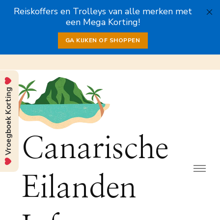
Reiskoffers en Trolleys van alle merken met
een Mega Korting!
GA KIJKEN OF SHOPPEN
Vroegboek Korting
Canarische
Eilanden