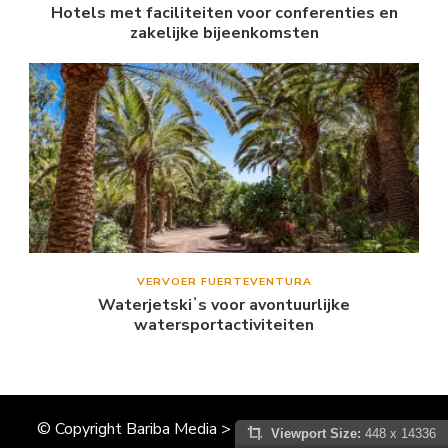
Hotels met faciliteiten voor conferenties en
zakelijke bijeenkomsten
VERVOER FUERTEVENTURA
Waterjetskiʼs voor avontuurlijke
watersportactiviteiten
© Copyright Bariba Media > CanarischeEilandenInfo.nl
Viewport Size:
448 x 14336