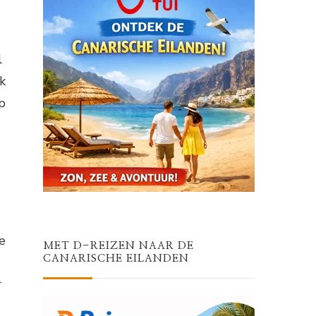
l
ik
p
e
MET D-REIZEN NAAR DE
CANARISCHE EILANDEN
r