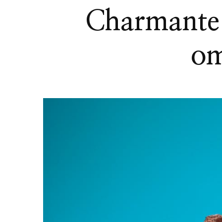
Charmante b
om