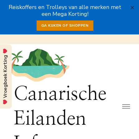
Reiskoffers en Trolleys van alle merken met
een Mega Korting!
GA KIJKEN OF SHOPPEN
Vroegboek Korting
Canarische
Eilanden