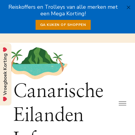
Reiskoffers en Trolleys van alle merken met
een Mega Korting!
GA KIJKEN OF SHOPPEN
Vroegboek Korting
Canarische
Eilanden