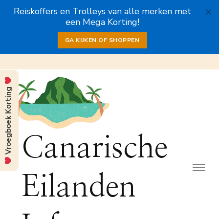
Reiskoffers en Trolleys van alle merken met
een Mega Korting!
GA KIJKEN OF SHOPPEN
Vroegboek Korting
Canarische
Eilanden