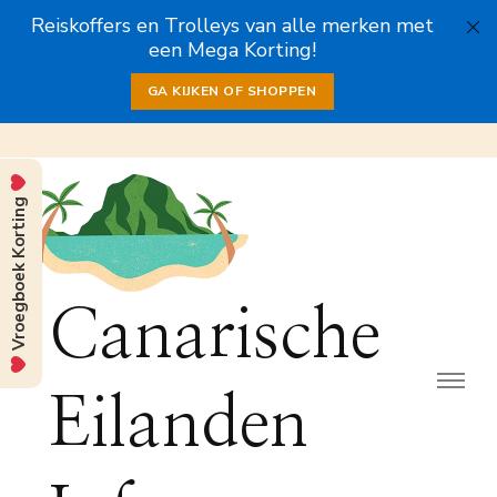
Reiskoffers en Trolleys van alle merken met
een Mega Korting!
GA KIJKEN OF SHOPPEN
Vroegboek Korting
Canarische
Eilanden