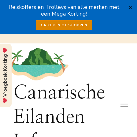
Reiskoffers en Trolleys van alle merken met
een Mega Korting!
GA KIJKEN OF SHOPPEN
Vroegboek Korting
Canarische
Eilanden