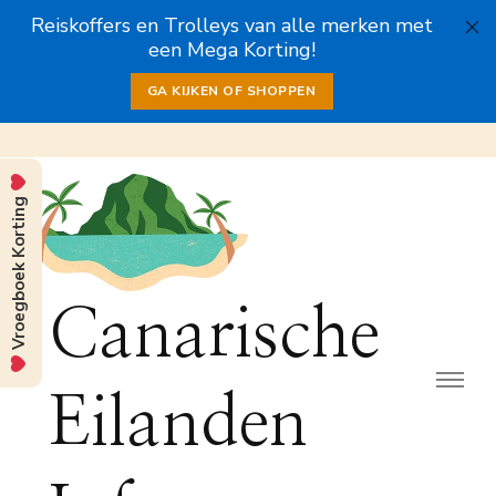
Reiskoffers en Trolleys van alle merken met
een Mega Korting!
GA KIJKEN OF SHOPPEN
Vroegboek Korting
Canarische
Eilanden