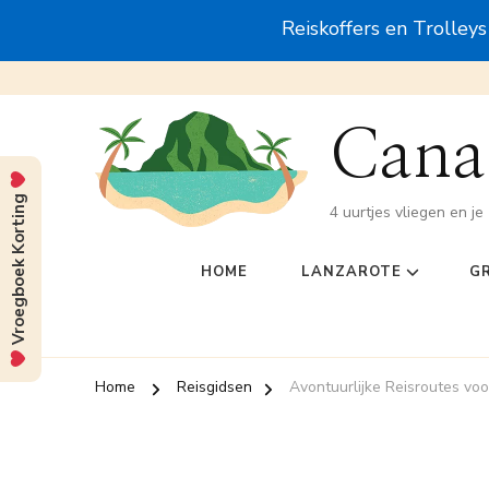
Reiskoffers en Trolley
Canar
Vroegboek Korting
4 uurtjes vliegen en je 
HOME
LANZAROTE
G
Home
Reisgidsen
Avontuurlijke Reisroutes vo