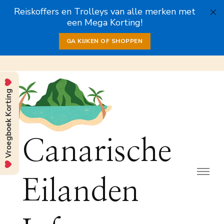
Reiskoffers en Trolleys van alle merken met
een Mega Korting!
GA KIJKEN OF SHOPPEN
Vroegboek Korting
Canarische
Eilanden