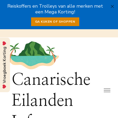
Reiskoffers en Trolleys van alle merken met
een Mega Korting!
GA KIJKEN OF SHOPPEN
Vroegboek Korting
Canarische
Eilanden