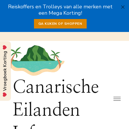
Reiskoffers en Trolleys van alle merken met
een Mega Korting!
GA KIJKEN OF SHOPPEN
Vroegboek Korting
Canarische
Eilanden