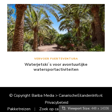
VERVOER FUERTEVENTURA
Waterjetskiʼs voor avontuurlijke
watersportactiviteiten
© Copyright Bariba Media > CanarischeEilandenInfo.nl
Privacybeleid
Pakketreizen
Zoek op categorie
Disclaimer
Viewport Size:
448 x 14336