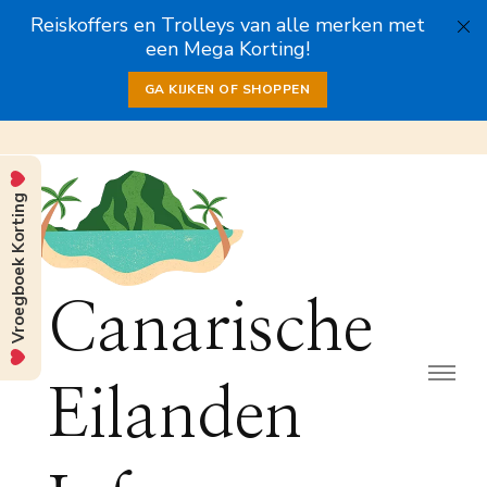
Reiskoffers en Trolleys van alle merken met
een Mega Korting!
GA KIJKEN OF SHOPPEN
Vroegboek Korting
Canarische
Eilanden