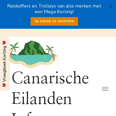
Reiskoffers en Trolleys van alle merken met
een Mega Korting!
GA KIJKEN OF SHOPPEN
Vroegboek Korting
Canarische
Eilanden