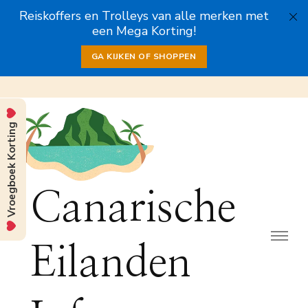
Reiskoffers en Trolleys van alle merken met
een Mega Korting!
GA KIJKEN OF SHOPPEN
Vroegboek Korting
Canarische
Eilanden