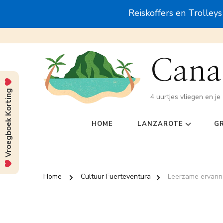
Reiskoffers en Trolley
Canar
Vroegboek Korting
4 uurtjes vliegen en je 
HOME
LANZAROTE
G
Home
Cultuur Fuerteventura
Leerzame ervarin