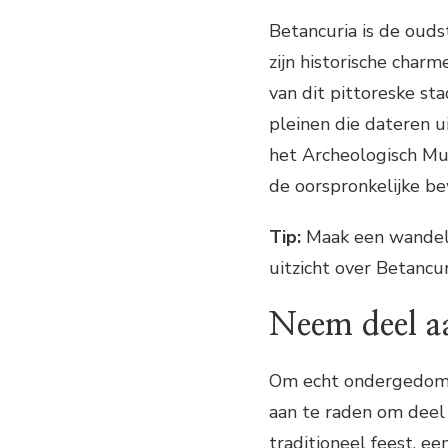
Betancuria is de oud
zijn historische char
van dit pittoreske st
pleinen die dateren ui
het Archeologisch M
de oorspronkelijke b
Tip:
Maak een wandeli
uitzicht over Betancu
Neem deel aa
Om echt ondergedompe
aan te raden om deel 
traditioneel feest, ee