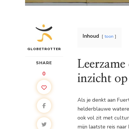
Inhoud
toon
GLOBETROTTER
Leerzame 
SHARE
0
inzicht o
Als je denkt aan Fuert
helderblauwe wateren 
ook vol zit met cultu
mijn laatste reis naa