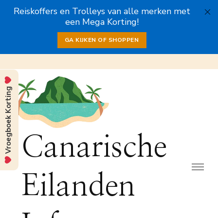
Reiskoffers en Trolleys van alle merken met
een Mega Korting!
GA KIJKEN OF SHOPPEN
Vroegboek Korting
Canarische
Eilanden