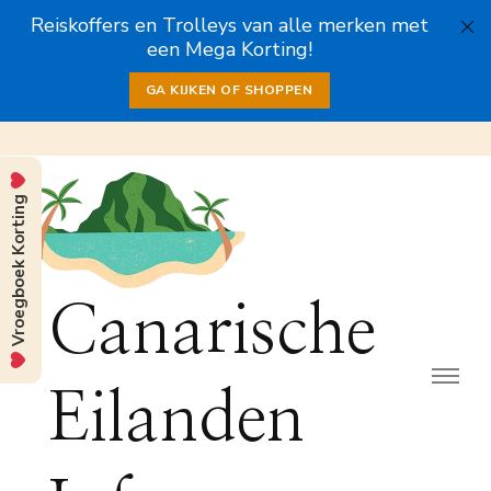
Reiskoffers en Trolleys van alle merken met
een Mega Korting!
GA KIJKEN OF SHOPPEN
Vroegboek Korting
Canarische
Eilanden